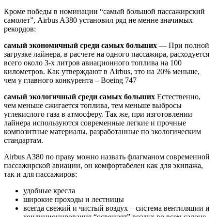
Кроме победы в номинации “самый большой пассажирский
самолет”, Airbus A380 установил ряд не менне значимых
рекордов:
самый экономичный среди самых больших
— При полной
загрузке лайнера, в расчете на одного пассажира, расходуется
всего около 3-х литров авиационного топлива на 100
километров. Как утверждают в Airbus, это на 20% меньше,
чем у главного конкурента – Boeing 747
самый экологичный среди самых больших
Естественно,
чем меньше сжигается топлива, тем меньше выбросы
углекислого газа в атмосферу. Так же, при изготовлении
лайнера используются современные легкие и прочные
композитные материалы, разработанные по экологическим
стандартам.
Airbus A380 по праву можно назвать флагманом современной
пассажирской авиации, он комфортабелен как для экипажа,
так и для пассажиров:
удобные кресла
широкие проходы и лестницы
всегда свежий и чистый воздух – система вентиляции и
кондиционирования “освежает” воздух во всем салоне