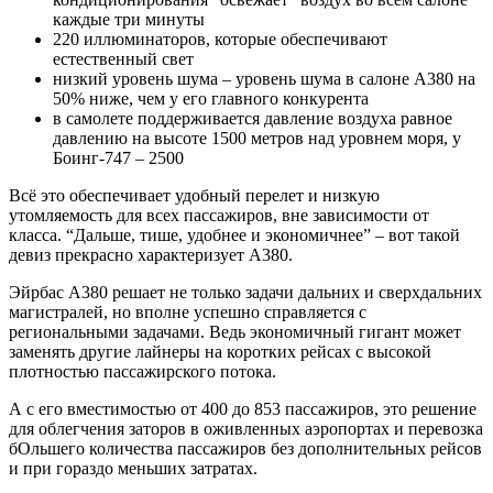
каждые три минуты
220 иллюминаторов, которые обеспечивают
естественный свет
низкий уровень шума – уровень шума в салоне А380 на
50% ниже, чем у его главного конкурента
в самолете поддерживается давление воздуха равное
давлению на высоте 1500 метров над уровнем моря, у
Боинг-747 – 2500
Всё это обеспечивает удобный перелет и низкую
утомляемость для всех пассажиров, вне зависимости от
класса. “Дальше, тише, удобнее и экономичнее” – вот такой
девиз прекрасно характеризует А380.
Эйрбас А380 решает не только задачи дальних и сверхдальних
магистралей, но вполне успешно справляется с
региональными задачами. Ведь экономичный гигант может
заменять другие лайнеры на коротких рейсах с высокой
плотностью пассажирского потока.
А с его вместимостью от 400 до 853 пассажиров, это решение
для облегчения заторов в оживленных аэропортах и перевозка
бОльшего количества пассажиров без дополнительных рейсов
и при гораздо меньших затратах.