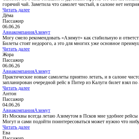
горячий чай. Заметила что самолет чистый, в салоне нет неприя
Читать далее
Дёма
Пассажир
06.06.26
Авиакомпания
Азимут
Могу смело рекомендовать «Азимут» как стабильную и ответст
Билеты стоят недорого, а это для многих уже основное преимущ
Читать далее
Жора
Пассажир
06.06.26
Авиакомпания
Азимут
Практические новые самолеты приятно летать, и в салоне чист
запланирован очередной рейс в Питер из Калуги билет взял по а
Читать далее
Антон
Пассажир
04.06.26
Авиакомпания
Азимут
Из Москвы всегда летаю Азимутом в Псков мне удобнее рейсы 
Могут и сами подойти поинтересоваться может нужно что нибуд
Читать далее
Ева
Пассажир