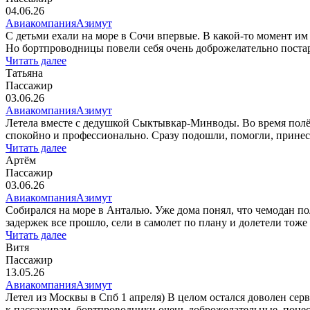
04.06.26
Авиакомпания
Азимут
С детьми ехали на море в Сочи впервые. В какой-то момент им 
Но бортпроводницы повели себя очень доброжелательно постара
Читать далее
Татьяна
Пассажир
03.06.26
Авиакомпания
Азимут
Летела вместе с дедушкой Сыктывкар-Минводы. Во время полёта
спокойно и профессионально. Сразу подошли, помогли, принесл
Читать далее
Артём
Пассажир
03.06.26
Авиакомпания
Азимут
Собирался на море в Анталью. Уже дома понял, что чемодан по
задержек все прошло, сели в самолет по плану и долетели тоже 
Читать далее
Витя
Пассажир
13.05.26
Авиакомпания
Азимут
Летел из Москвы в Спб 1 апреля) В целом остался доволен сер
к пассажирам, бортпроводники очень доброжелательные, понеско