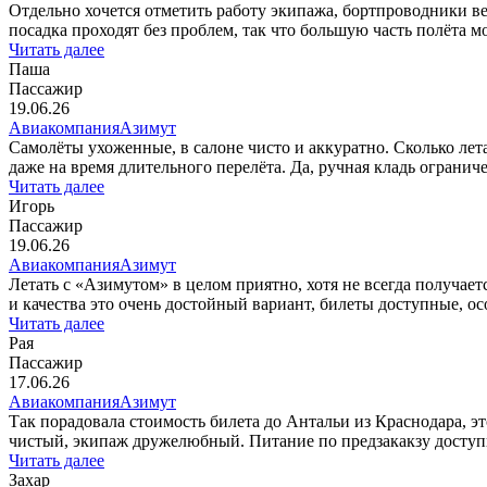
Отдельно хочется отметить работу экипажа, бортпроводники ве
посадка проходят без проблем, так что большую часть полёта мо
Читать далее
Паша
Пассажир
19.06.26
Авиакомпания
Азимут
Самолёты ухоженные, в салоне чисто и аккуратно. Сколько лет
даже на время длительного перелёта. Да, ручная кладь ограничен
Читать далее
Игорь
Пассажир
19.06.26
Авиакомпания
Азимут
Летать с «Азимутом» в целом приятно, хотя не всегда получае
и качества это очень достойный вариант, билеты доступные, особ
Читать далее
Рая
Пассажир
17.06.26
Авиакомпания
Азимут
Так порадовала стоимость билета до Антальи из Краснодара, э
чистый, экипаж дружелюбный. Питание по предзакакзу доступно
Читать далее
Захар