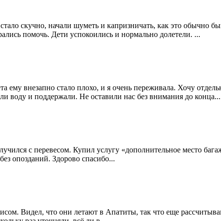
стало скучно, начали шуметь и капризничать, как это обычно быв
лись помочь. Дети успокоились и нормально долетели. ...
 ему внезапно стало плохо, и я очень переживала. Хочу отдель
и воду и поддержали. Не оставили нас без внимания до конца...
лучился с перевесом. Купил услугу «дополнительное место багаж
без опозданий. Здорово спасибо...
висом. Видел, что они летают в Апатиты, так что еще рассчитыв
льку раз уточняли, всё ли в...