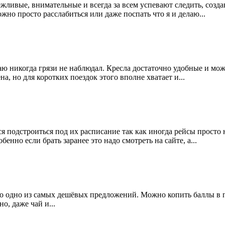
жливые, внимательные и всегда за всем успевают следить, создаю
жно просто расслабиться или даже поспать что я и делаю...
аю никогда грязи не наблюдал. Кресла достаточно удобные и мо
а, но для коротких поездок этого вполне хватает и...
тся подстроиться под их расписание так как иногда рейсы прос
енно если брать заранее это надо смотреть на сайте, а...
то одно из самых дешёвых предложений. Можно копить баллы в п
, даже чай и...