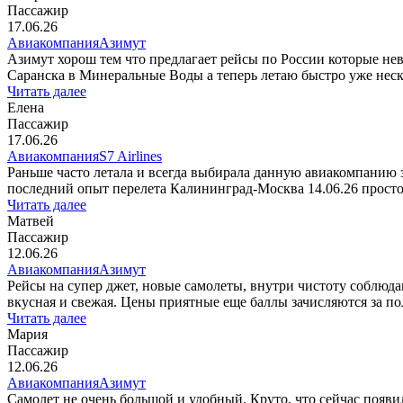
Пассажир
17.06.26
Авиакомпания
Азимут
Азимут хорош тем что предлагает рейсы по России которые нев
Саранска в Минеральные Воды а теперь летаю быстро уже неско
Читать далее
Елена
Пассажир
17.06.26
Авиакомпания
S7 Airlines
Раньше часто летала и всегда выбирала данную авиакомпанию з
последний опыт перелета Калининград-Москва 14.06.26 просто о
Читать далее
Матвей
Пассажир
12.06.26
Авиакомпания
Азимут
Рейсы на супер джет, новые самолеты, внутри чистоту соблюда
вкусная и свежая. Цены приятные еще баллы зачисляются за по
Читать далее
Мария
Пассажир
12.06.26
Авиакомпания
Азимут
Самолет не очень большой и удобный. Круто, что сейчас появила