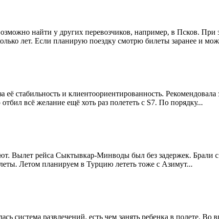
озможно найти у других перевозчиков, например, в Псков. При 
лько лет. Если планирую поездку смотрю билеты заранее и можн
а её стабильность и клиентоориентированность. Рекомендовала 
тбил всё желание ещё хоть раз полететь с S7. По порядку...
ют. Вылет рейса Сыктывкар-Минводы был без задержек. Брали с ж
леты. Летом планируем в Турцию лететь тоже с Азимут...
сь система развлечений, есть чем занять ребенка в полете. Во в