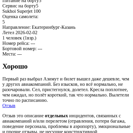
Питание на борту
5
Сервис на борту
5
Sukhoi Superjet 100
Оценка самолета:
5
Направление:
Екатеринбург-Казань
Летел
2026-02-02
1 человек
(1взр.)
Номер рейса: ---
Бортовой номер: ---
Места: ---
Хорошо
Первый раз выбрал Азимут и билет вышел даже дешевле, чем
у других авиакомпаний. Без изысков, но всё нормально, не
разочаровали. Сел, пристегнулся, долетел. Кресла поплотнее,
чем ожидал, но полёт короткий, так что нормально. Вылетели
точно по расписанию.
Отзыв
Отзыв это описание
отдельных
инцидентов, связанных с
авиакомпаний и/или перелетом (отравления, потери багажа,
поведение персонала, проблемы в аэропорту), эмоциональные
и прочие отзывы, не несущие конструктивной