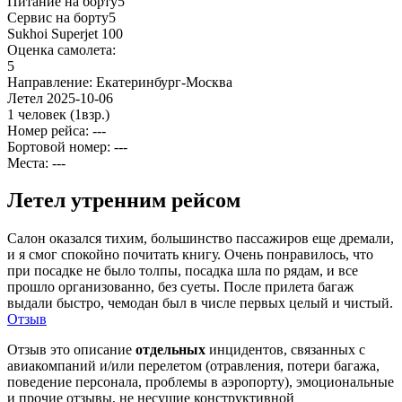
Питание на борту
5
Сервис на борту
5
Sukhoi Superjet 100
Оценка самолета:
5
Направление:
Екатеринбург-Москва
Летел
2025-10-06
1 человек
(1взр.)
Номер рейса: ---
Бортовой номер: ---
Места: ---
Летел утренним рейсом
Салон оказался тихим, большинство пассажиров еще дремали,
и я смог спокойно почитать книгу. Очень понравилось, что
при посадке не было толпы, посадка шла по рядам, и все
прошло организованно, без суеты. После прилета багаж
выдали быстро, чемодан был в числе первых целый и чистый.
Отзыв
Отзыв это описание
отдельных
инцидентов, связанных с
авиакомпаний и/или перелетом (отравления, потери багажа,
поведение персонала, проблемы в аэропорту), эмоциональные
и прочие отзывы, не несущие конструктивной