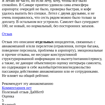
Я летаю не часто, но если лечу, хочу, чтобы все было
спокойно. В Самаре приятно удивила сама атмосфера
аэропорта: очередей не было, проверка быстрая, и кофе
удалось выпить без спешки. Летел с двумя друзьями, и не
очень понравилось, что сесть рядом можно было только за
доплату. В остальном все устроило. Самолет был суперджет
100, не новый, но нормальный, без посторонних запахов.
Отзыв
Отзыв это описание
отдельных
инцидентов, связанных с
авиакомпаний и/или перелетом (отравления, потери багажа,
поведение персонала, проблемы в аэропорту), эмоциональные
и прочие отзывы, не несущие конструктивной
структурированной информации по вылету/питанию/сервису,
а также, не дающие объективную оценку интерьера самолета,
но содержащие в себе жалобы/претензии/недовольство
пассажира действиями авиакомпании или ее сотрудниками.
Не влияет на общий рейтинг.
Рекомендует эту авиакомпанию
Комментариев нет
Полезный отзыв
Да
0
Нет
0
Оценка
5
Валерий