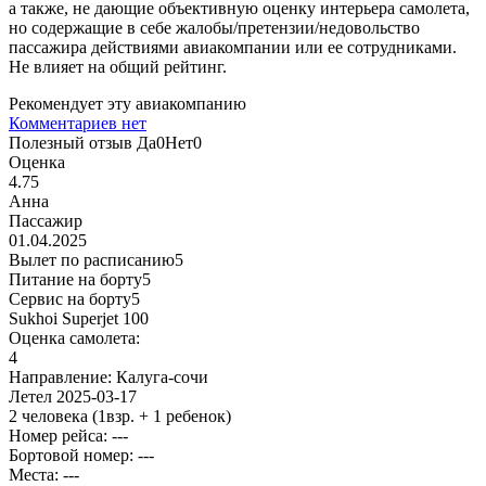
а также, не дающие объективную оценку интерьера самолета,
но содержащие в себе жалобы/претензии/недовольство
пассажира действиями авиакомпании или ее сотрудниками.
Не влияет на общий рейтинг.
Рекомендует эту авиакомпанию
Комментариев нет
Полезный отзыв
Да
0
Нет
0
Оценка
4.75
Анна
Пассажир
01.04.2025
Вылет по расписанию
5
Питание на борту
5
Сервис на борту
5
Sukhoi Superjet 100
Оценка самолета:
4
Направление:
Калуга-сочи
Летел
2025-03-17
2 человека
(1взр. + 1 ребенок)
Номер рейса: ---
Бортовой номер: ---
Места: ---