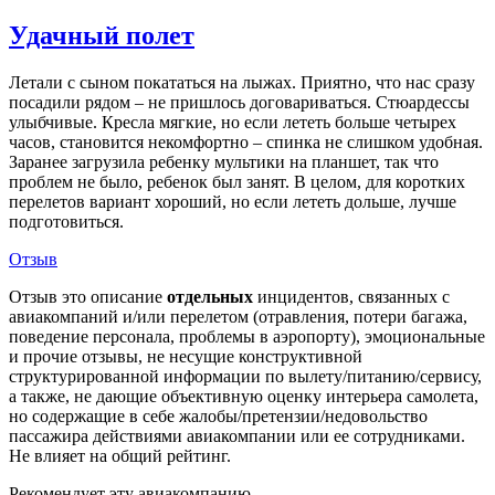
Удачный полет
Летали с сыном покататься на лыжах. Приятно, что нас сразу
посадили рядом – не пришлось договариваться. Стюардессы
улыбчивые. Кресла мягкие, но если лететь больше четырех
часов, становится некомфортно – спинка не слишком удобная.
Заранее загрузила ребенку мультики на планшет, так что
проблем не было, ребенок был занят. В целом, для коротких
перелетов вариант хороший, но если лететь дольше, лучше
подготовиться.
Отзыв
Отзыв это описание
отдельных
инцидентов, связанных с
авиакомпаний и/или перелетом (отравления, потери багажа,
поведение персонала, проблемы в аэропорту), эмоциональные
и прочие отзывы, не несущие конструктивной
структурированной информации по вылету/питанию/сервису,
а также, не дающие объективную оценку интерьера самолета,
но содержащие в себе жалобы/претензии/недовольство
пассажира действиями авиакомпании или ее сотрудниками.
Не влияет на общий рейтинг.
Рекомендует эту авиакомпанию