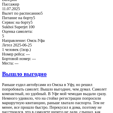
Пассажир
11.07.2025
Вылет по расписанию
5
Питание на борту
5
Сервис на борту
5
Sukhoi Superjet 100
Оценка самолета:
5
Направление:
Омск-Уфа
Летел
2025-06-25
1 человек
(1взр.)
Номер рейса: ---
Бортовой номер: ---
Места: ---
Вышло выгодно
Раньше ездил автобусами из Омска в Уфу, но решил
попробовать самолет. Вышло выгоднее, чем думал. Самолет
компактный, но удобный. В Уфе мой чемодан выдали сразу.
Немного удивило, что на стойке регистрации попросили
маршрутную квитанцию, раньше хватало паспорта. Тем не
менее, все прошло быстро. Перекусил я дома, поэтому не
расстроился, что в самолете ничего не дали, слышал, как