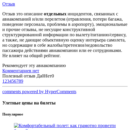
Отзыв
Отзыв это описание
отдельных
инцидентов, связанных с
авиакомпаний и/или перелетом (отравления, потери багажа,
поведение персонала, проблемы в аэропорту), эмоциональные
и прочие отзывы, не несущие конструктивной
структурированной информации по вылету/питанию/сервису,
а также, не дающие объективную оценку интерьера самолета,
но содержащие в себе жалобы/претензии/недовольство
пассажира действиями авиакомпании или ее сотрудниками.
Не влияет на общий рейтинг.
Рекомендует эту авиакомпанию
Комментариев нет
Полезный отзыв
Да
0
Нет
0
1
2
3
4
5
6
7
8
9
comments powered by HyperComments
Улетные цены на билеты
Популярное