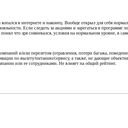
копался в интернете и наконец. Вообще открыл для себя нормал
лояльности. Если следить за акциями и зарегаться в программе 
понял что зря сомневался, условия на нормальном уровне, в са
омпаний и/или перелетом (отравления, потери багажа, поведени
ации по вылету/питанию/сервису, а также, не дающие объектив
пании или ее сотрудниками. Не влияет на общий рейтинг.