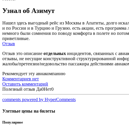
Узнал об Азимут
Нашел здесь выгодный рейс из Москвы в Апатиты, долго искал 
и по России и в Турцию и Грузию. есть акции, есть программа 
немного были сомнения по поводу комфорта в полете но потом 
приветливые.
Отзыв
Отзыв это описание
отдельных
инцидентов, связанных с авиак
отзывы, не несущие конструктивной структурированной информ
жалобы/претензии/недовольство пассажира действиями авиаком
Рекомендует эту авиакомпанию
Комментариев нет
Оставить комментарий
Полезный отзыв
Да
0
Нет
0
comments powered by HyperComments
Улетные цены на билеты
Популярное