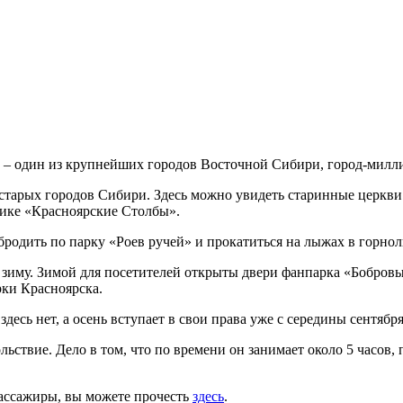
 – один из крупнейших городов Восточной Сибири, город-милл
х старых городов Сибири. Здесь можно увидеть старинные церкв
нике «Красноярские Столбы».
бродить по парку «Роев ручей» и прокатиться на лыжах в горн
а зиму. Зимой для посетителей открыты двери фанпарка «Бобровы
рки Красноярска.
а здесь нет, а осень вступает в свои права уже с середины сентя
ствие. Дело в том, что по времени он занимает около 5 часов, п
пассажиры, вы можете прочесть
здесь
.