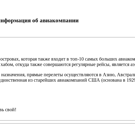
я информация об авиакомпании
их островах, которая также входит в топ-10 самых больших ави
абом, откуда также совершаются регулярные рейсы, является аэ
ек назначения, прямые перелеты осуществляются в Азию, Австр
 единственная из старейших авиакомпаний США (основана в 1929 
вь свой!