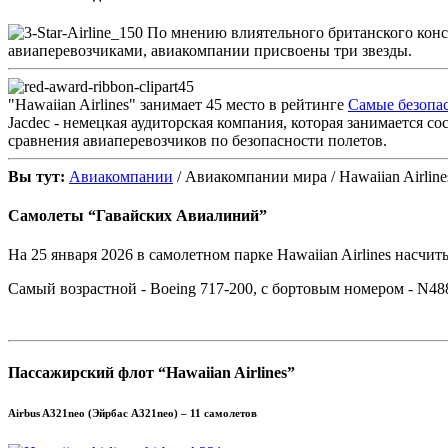
По мнению влиятельного британского конс
авиаперевозчиками, авиакомпании присвоены три звезды.
45
"Hawaiian Airlines" занимает 45 место в рейтинге
Самые безопа
Jacdec - немецкая аудиторская компания, которая занимается с
сравнения авиаперевозчиков по безопасности полетов.
Вы тут:
Авиакомпании
/ Авиакомпании мира / Hawaiian Airlin
Самолеты “Гавайских Авиалиний”
На 25 января 2026 в самолетном парке Hawaiian Airlines насчиты
Самый возрастной - Boeing 717-200, с бортовым номером - N488
Пассажирский флот “Hawaiian Airlines”
Airbus A321neo (Эйрбас A321neo) – 11 самолетов