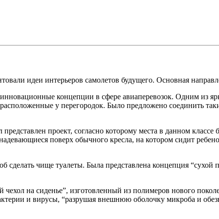
ентовали идеи интерьеров самолетов будущего. Основная направл
а инновационные концепции в сфере авиаперевозок. Одним из ярк
 расположенные у перегородок. Было предложено соединить таки
 представлен проект, согласно которому места в данном классе 
 надевающиеся поверх обычного кресла, на котором сидит ребенок
тоб сделать чище туалеты. Была представлена концепция “сухой 
 чехол на сиденье”, изготовленный из полимеров нового поколе
бактерии и вирусы, “разрушая внешнюю оболочку микроба и обез