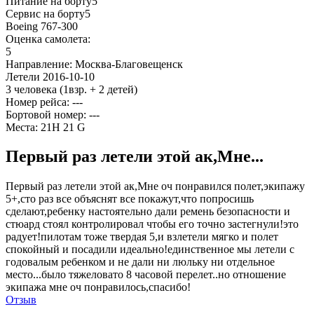
Питание на борту
5
Сервис на борту
5
Boeing 767-300
Оценка самолета:
5
Направление:
Москва-Благовещенск
Летели
2016-10-10
3 человека
(1взр. + 2 детей)
Номер рейса: ---
Бортовой номер: ---
Места:
21H 21 G
Первый раз летели этой ак,Мне...
Первый раз летели этой ак,Мне оч понравился полет,экипажу
5+,сто раз все объяснят все покажут,что попросишь
сделают,ребенку настоятельно дали ремень безопасности и
стюард стоял контролировал чтобы его точно застегнули!это
радует!пилотам тоже твердая 5,и взлетели мягко и полет
спокойный и посадили идеально!единственное мы летели с
годовалым ребенком и не дали ни люльку ни отдельное
место...было тяжеловато 8 часовой перелет..но отношение
экипажа мне оч понравилось,спасибо!
Отзыв