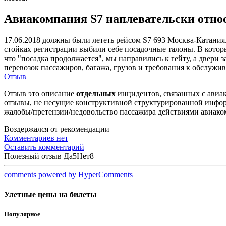
Авиакомпания S7 наплевательски относ
17.06.2018 должны были лететь рейсом S7 693 Москва-Катания.
стойках регистрации выбили себе посадочные талоны. В которы
что "посадка продолжается", мы направились к гейту, а двери
перевозок пассажиров, багажа, грузов и требования к обслужи
Отзыв
Отзыв это описание
отдельных
инцидентов, связанных с авиак
отзывы, не несущие конструктивной структурированной информ
жалобы/претензии/недовольство пассажира действиями авиаком
Воздержался от рекомендации
Комментариев нет
Оставить комментарий
Полезный отзыв
Да
5
Нет
8
comments powered by HyperComments
Улетные цены на билеты
Популярное