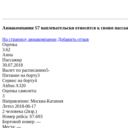
Авиакомпания S7 наплевательски относится к своим пассажи
На страницу авиакомпании
Добавить отзыв
Оценка
3.62
Анна
Пассажир
30.07.2018
Вылет по расписанию
5-
Питание на борту
3
Сервис на борту
4
Airbus A320
Оценка самолета:
3
Направление:
Москва-Катания
Летел
2018-06-17
2 человека
(2взр.)
Номер рейса:
S7-693
Бортовой номер: ---
Места: ---