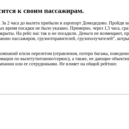
ится к своим пассажирам.
 За 2 часа до вылета прибыли в аэропорт Домодедово. Пройдя за
х время посадки не было указано. Примерно, через 1,5 часа, ср
 закрыты. На рейс нас так и не посадили. Деньги не возмещают,
ванию пассажиров, грузоотправителей, грузополучателей", котр
омпаний и/или перелетом (отравления, потери багажа, поведени
ации по вылету/питанию/сервису, а также, не дающие объектив
пании или ее сотрудниками. Не влияет на общий рейтинг.