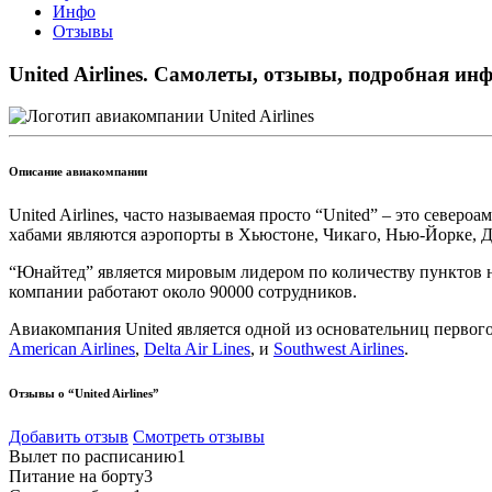
Инфо
Отзывы
United Airlines. Самолеты, отзывы, подробная и
Описание авиакомпании
United Airlines, часто называемая просто “United” – это сев
хабами являются аэропорты в Хьюстоне, Чикаго, Нью-Йорке, Д
“Юнайтед” является мировым лидером по количеству пунктов н
компании работают около 90000 сотрудников.
Авиакомпания United является одной из основательниц первог
American Airlines
,
Delta Air Lines
, и
Southwest Airlines
.
Отзывы о “United Airlines”
Добавить отзыв
Смотреть отзывы
Вылет по расписанию
1
Питание на борту
3