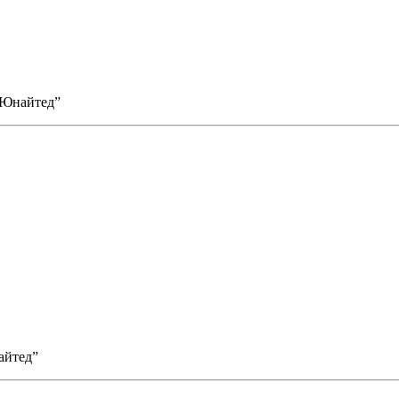
 Юнайтед”
айтед”