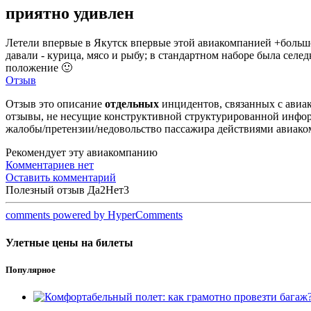
приятно удивлен
Летели впервые в Якутск впервые этой авиакомпанией +большо
давали - курица, мясо и рыбу; в стандартном наборе была сел
положение 🙂
Отзыв
Отзыв это описание
отдельных
инцидентов, связанных с авиак
отзывы, не несущие конструктивной структурированной информ
жалобы/претензии/недовольство пассажира действиями авиаком
Рекомендует эту авиакомпанию
Комментариев нет
Оставить комментарий
Полезный отзыв
Да
2
Нет
3
comments powered by HyperComments
Улетные цены на билеты
Популярное