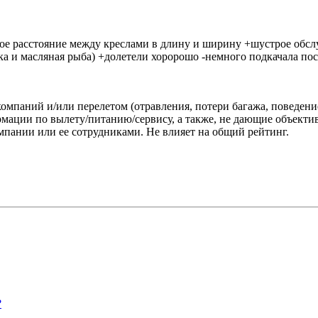
е расстояние между креслами в длину и ширину +шустрое обслу
едка и масляная рыба) +долетели хоророшо -немного подкачала п
омпаний и/или перелетом (отравления, потери багажа, поведени
ации по вылету/питанию/сервису, а также, не дающие объектив
пании или ее сотрудниками. Не влияет на общий рейтинг.