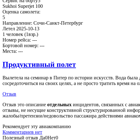
Сервис на борту
5
Sukhoi Superjet 100
Оценка самолета:
5
Направление:
Сочи-Санкт-Петербург
Летел
2025-10-13
1 человек
(1взр.)
Номер рейса: ---
Бортовой номер: ---
Места: ---
Продуктивный полет
Вылетела на семинар в Питер по истории искусств. Вода была д
сосредоточиться на своих целях, а не просто тратить время на 
Отзыв
Отзыв это описание
отдельных
инцидентов, связанных с авиак
отзывы, не несущие конструктивной структурированной информ
жалобы/претензии/недовольство пассажира действиями авиаком
Рекомендует эту авиакомпанию
Комментариев нет
Полезный отзыв
Да
0
Нет
0