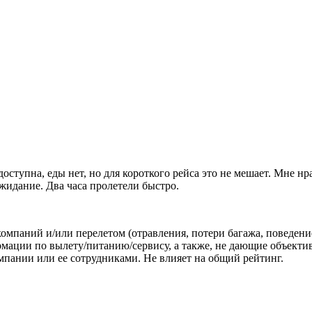
оступна, еды нет, но для короткого рейса это не мешает. Мне нр
ожидание. Два часа пролетели быстро.
омпаний и/или перелетом (отравления, потери багажа, поведени
ации по вылету/питанию/сервису, а также, не дающие объектив
пании или ее сотрудниками. Не влияет на общий рейтинг.