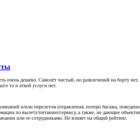
уты
ь очень дешево. Самолёт чистый, но развлечений на борту нет, а
ого то и аткой услуги нет.
омпаний и/или перелетом (отравления, потери багажа, поведени
ации по вылету/питанию/сервису, а также, не дающие объектив
пании или ее сотрудниками. Не влияет на общий рейтинг.