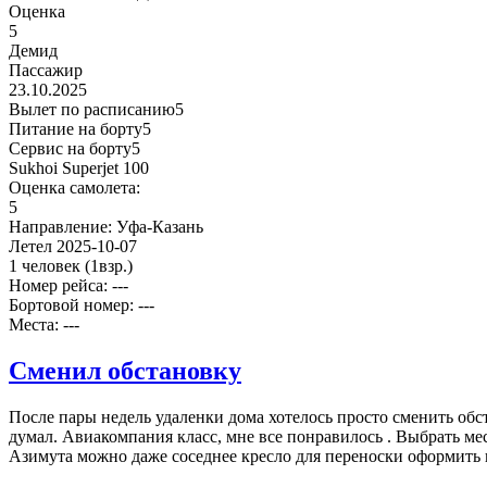
Оценка
5
Демид
Пассажир
23.10.2025
Вылет по расписанию
5
Питание на борту
5
Сервис на борту
5
Sukhoi Superjet 100
Оценка самолета:
5
Направление:
Уфа-Казань
Летел
2025-10-07
1 человек
(1взр.)
Номер рейса: ---
Бортовой номер: ---
Места: ---
Сменил обстановку
После пары недель удаленки дома хотелось просто сменить обст
думал. Авиакомпания класс, мне все понравилось . Выбрать мес
Азимута можно даже соседнее кресло для переноски оформить 