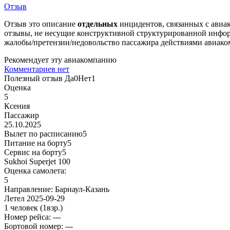
Отзыв
Отзыв это описание
отдельных
инцидентов, связанных с авиак
отзывы, не несущие конструктивной структурированной информ
жалобы/претензии/недовольство пассажира действиями авиаком
Рекомендует эту авиакомпанию
Комментариев нет
Полезный отзыв
Да
0
Нет
1
Оценка
5
Ксения
Пассажир
25.10.2025
Вылет по расписанию
5
Питание на борту
5
Сервис на борту
5
Sukhoi Superjet 100
Оценка самолета:
5
Направление:
Барнаул-Казань
Летел
2025-09-29
1 человек
(1взр.)
Номер рейса: ---
Бортовой номер: ---