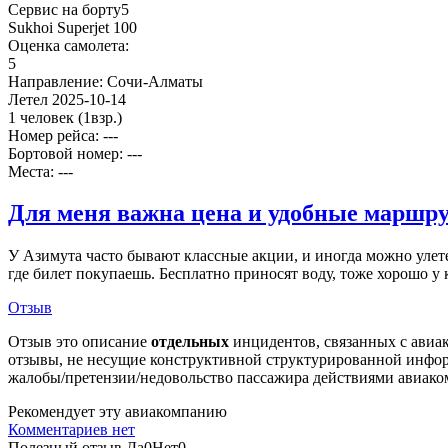
Сервис на борту
5
Sukhoi Superjet 100
Оценка самолета:
5
Направление:
Сочи-Алматы
Летел
2025-10-14
1 человек
(1взр.)
Номер рейса: ---
Бортовой номер: ---
Места: ---
Для меня важна цена и удобные маршр
У Азимута часто бывают классные акции, и иногда можно улетет
где билет покупаешь. Бесплатно приносят воду, тоже хорошо у к
Отзыв
Отзыв это описание
отдельных
инцидентов, связанных с авиак
отзывы, не несущие конструктивной структурированной информ
жалобы/претензии/недовольство пассажира действиями авиаком
Рекомендует эту авиакомпанию
Комментариев нет
Полезный отзыв
Да
0
Нет
0