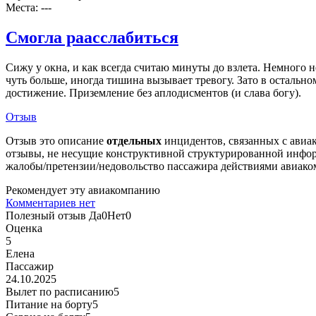
Места: ---
Смогла раасслабиться
Сижу у окна, и как всегда считаю минуты до взлета. Немного 
чуть больше, иногда тишина вызывает тревогу. Зато в остальном 
достижение. Приземление без аплодисментов (и слава богу).
Отзыв
Отзыв это описание
отдельных
инцидентов, связанных с авиак
отзывы, не несущие конструктивной структурированной информ
жалобы/претензии/недовольство пассажира действиями авиаком
Рекомендует эту авиакомпанию
Комментариев нет
Полезный отзыв
Да
0
Нет
0
Оценка
5
Елена
Пассажир
24.10.2025
Вылет по расписанию
5
Питание на борту
5