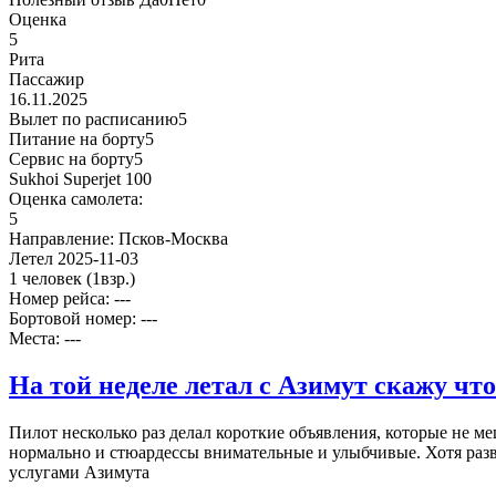
Оценка
5
Рита
Пассажир
16.11.2025
Вылет по расписанию
5
Питание на борту
5
Сервис на борту
5
Sukhoi Superjet 100
Оценка самолета:
5
Направление:
Псков-Москва
Летел
2025-11-03
1 человек
(1взр.)
Номер рейса: ---
Бортовой номер: ---
Места: ---
На той неделе летал с Азимут скажу что
Пилот несколько раз делал короткие объявления, которые не ме
нормально и стюардессы внимательные и улыбчивые. Хотя развл
услугами Азимута