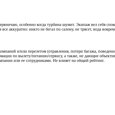
нервничаю, особенно когда турбина шумит. Экипаж вел себя спок
все аккуратно: никто не бегал по салону, не трясет, вода воврем
омпаний и/или перелетом (отравления, потери багажа, поведени
ации по вылету/питанию/сервису, а также, не дающие объектив
пании или ее сотрудниками. Не влияет на общий рейтинг.