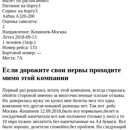
Вылет по расписанию
1
Питание на борту
3
Сервис на борту
3
Airbus A320-200
Оценка самолета:
2
Направление:
Кишинев-Москва
Летел
2018-09-13
1 человек
(1взр.)
Номер рейса:
133
Бортовой номер: ---
Места:
7А
Если дорожите свои нервы проходите
мимо этой компании
Первый раз решилась летать этой компании, всегда старалась
обойти стороной именно за многочисленные плохие отзывы.
Но доверилась мужу он купил мне билеты мол что одна
компания что другая никакой разницы нет. Так вот ,рейс
Москва -Кишинев 12.09.2018,было все нормально,билет и
посадочный напечатала все как положено (только у них) а то
10 евро нужно заплатить без напечатанные на А4 бумаги. Все
было хорошо, долетели спокойно,без проблем. На следующий