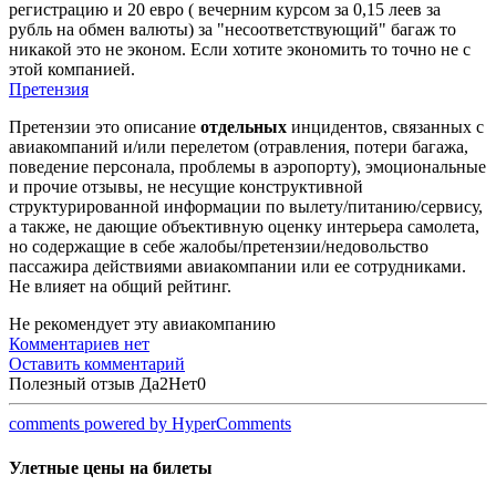
регистрацию и 20 евро ( вечерним курсом за 0,15 леев за
рубль на обмен валюты) за "несоответствующий" багаж то
никакой это не эконом. Если хотите экономить то точно не с
этой компанией.
Претензия
Претензии это описание
отдельных
инцидентов, связанных с
авиакомпаний и/или перелетом (отравления, потери багажа,
поведение персонала, проблемы в аэропорту), эмоциональные
и прочие отзывы, не несущие конструктивной
структурированной информации по вылету/питанию/сервису,
а также, не дающие объективную оценку интерьера самолета,
но содержащие в себе жалобы/претензии/недовольство
пассажира действиями авиакомпании или ее сотрудниками.
Не влияет на общий рейтинг.
Не рекомендует эту авиакомпанию
Комментариев нет
Оставить комментарий
Полезный отзыв
Да
2
Нет
0
comments powered by HyperComments
Улетные цены на билеты