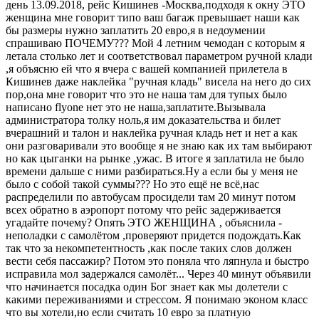
день 13.09.2018, рейс Кишинев -Москва,подходя к окну ЭТО
женщина мне говорит типо ваш багаж превышает наши как
бы размеры нужно заплатить 20 евро,я в недоумении
спрашиваю ПОЧЕМУ??? Мой 4 летним чемодан с которым я
летала столько лет и соответствовал параметром ручной клади
,я объясню ей что я вчера с вашей компанией прилетела в
Кишинев даже наклейка "ручная кладь" висела на него до сих
пор,она мне говорит что это не наша там для тупых было
написано flyone нет это не наша,заплатите.Вызывала
администратора толку ноль,я им доказательства и билет
вчерашний и талон и наклейка ручная кладь нет и нет а как
они разговаривали это вообще я не знаю как их там выбирают
но как цыганки на рынке ,ужас. В итоге я заплатила не было
времени дальше с ними разбираться.Ну а если бы у меня не
было с собой такой суммы??? Но это ещё не всё,нас
распределили по автобусам просидели там 20 минут потом
всех обратно в аэропорт потому что рейс задерживается
угадайте почему? Опять ЭТО ЖЕНЩИНА , объяснила -
неполадки с самолётом ,проверяют придется подождать.Как
так что за некомпетентность ,как после таких слов должен
вести себя пассажир? Потом это поняла что ляпнула и быстро
исправила мол задержался самолёт... Через 40 минут объявили
что начинается посадка один Бог знает как мы долетели с
какими переживаниями и стрессом. Я понимаю эконом класс
что вы хотели,но если считать 10 евро за платную