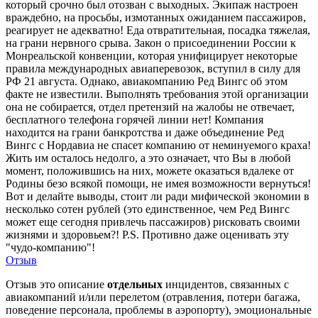
который срочно был отозван с выходных. Экипаж настроен
враждебно, на просьбы, измотанных ожиданием пассажиров,
реагирует не адекватно! Еда отвратительная, посадка тяжелая,
на грани нервного срыва. Закон о присоединении России к
Монреальской конвенции, которая унифицирует некоторые
правила международных авиаперевозок, вступил в силу для
РФ 21 августа. Однако, авиакомпанию Ред Вингс об этом
факте не известили. Выполнять требования этой организации
она не собирается, отдел претензий на жалобы не отвечает,
бесплатного телефона горячей линии нет! Компания
находится на грани банкротства и даже объединение Ред
Вингс с Нордавиа не спасет компанию от неминуемого краха!
Жить им осталось недолго, а это означает, что Вы в любой
момент, положившись на них, можете оказаться вдалеке от
Родины безо всякой помощи, не имея возможности вернуться!
Вот и делайте выводы, стоит ли ради мифической экономии в
несколько сотен рублей (это единственное, чем Ред Вингс
может еще сегодня привлечь пассажиров) рисковать своими
жизнями и здоровьем?! P.S. Противно даже оценивать эту
"чудо-компанию"!
Отзыв
Отзыв это описание
отдельных
инцидентов, связанных с
авиакомпаний и/или перелетом (отравления, потери багажа,
поведение персонала, проблемы в аэропорту), эмоциональные