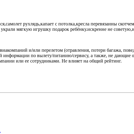
лся,самолет рухлядь,капает с потолка,кресла перевязанны скотч
жа украли мягкую игрушку подарок ребёнку.искренне не советую,
виакомпаний и/или перелетом (отравления, потери багажа, пове
 информации по вылету/питанию/сервису, а также, не дающие о
пании или ее сотрудниками. Не влияет на общий рейтинг.