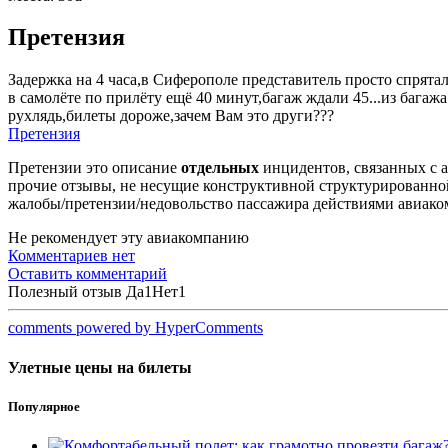
Претензия
Задержка на 4 часа,в Сиферополе представитель просто спрята
в самолёте по прилёту ещё 40 минут,багаж ждали 45...из бага
рухлядь,билеты дороже,зачем Вам это други???
Претензия
Претензии это описание
отдельных
инцидентов, связанных с а
прочие отзывы, не несущие конструктивной структурированной
жалобы/претензии/недовольство пассажира действиями авиаком
Не рекомендует эту авиакомпанию
Комментариев нет
Оставить комментарий
Полезный отзыв
Да
1
Нет
1
comments powered by HyperComments
Улетные цены на билеты
Популярное